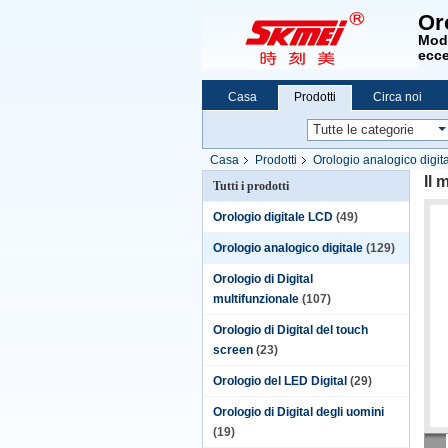
Or
Modo
ecce
Casa
Prodotti
Circa noi
Casa
Prodotti
Orologio analogico digit
Il 
Tutti i prodotti
Orologio digitale LCD
(49)
Orologio analogico digitale
(129)
Orologio di Digital
multifunzionale
(107)
Orologio di Digital del touch
screen
(23)
Orologio del LED Digital
(29)
Orologio di Digital degli uomini
(19)