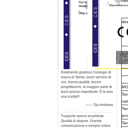
var
des
Realmente gradisco l'orologio di
marca di Skmei, buon servizio di
cos, buona qualità, buone
M
progettazioni, la maggior parte di
buon prezzo importante. È la sola
Ter
una scelta!!!
ca
—— Tijo Andrews
Ter
pro
Trasporto veloce eccellente.
Qualità di stupore. Grande
Ter
comunicazione e sempre volere