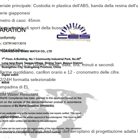
eriale principale: Custodia in plastica dell'ABS, banda della resina dell'u
terie giapponesi
metro di caso: 45mm
logio digitale di sport della bussola di Skmei
atteristiche:
esposizione LCD: Giorno, mese, data, ora, minuti e secondi.
llarme quotidiano, carillon orario e 12 - cronometro delle cifre.
12/24H formatta selezionabile
lampadina di EL
30M Water Resistant
crizione:
più nuovo modello Boys And Girls dell'aeroplano di progettazione adatt