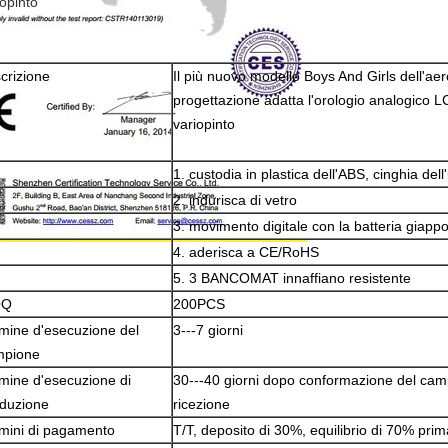
iopinto
crizione
Il più nuovo modello Boys And Girls dell'aer
progettazione adatta l'orologio analogico
variopinto
1. custodia in plastica dell'ABS, cinghia dell
2. indurisca di vetro
3. movimento digitale con la batteria giap
4. aderisca a CE/RoHS
5. 3 BANCOMAT innaffiano resistente
OQ
200PCS
mine d'esecuzione del
3---7 giorni
mpione
mine d'esecuzione di
30---40 giorni dopo conformazione del camp
duzione
ricezione
mini di pagamento
T/T, deposito di 30%, equilibrio di 70% prim