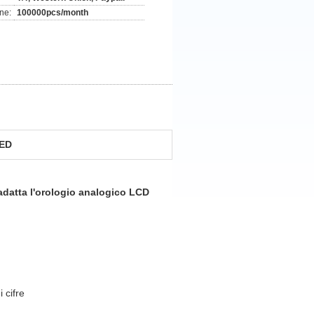
ne:
100000pcs/month
LED
adatta l'orologio analogico LCD
 cifre