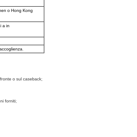
en o Hong Kong
 a in
 accoglienza.
 fronte o sul caseback;
i forniti;