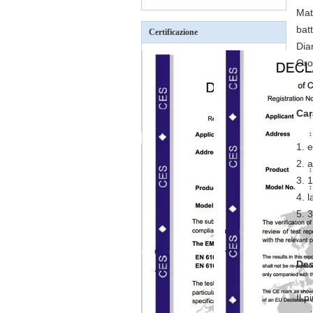
Mat
bat
Certificazione
Dia
Oro
Car
1. 
2. a
3. 
4. 
5. 
Des
Il 