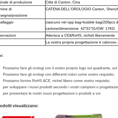
ginale di produzione
Città di Canton, Cina
mine di
CATENA DELL'OROLOGIO Canton, Shenzh
segna/posizione
allaggio
ciascuno nel opp bag+bubble bag/200pcs di
cartone/dimensione: 42*31*31/GW: 17KG
ervazioni
Aderisca a CE&RoHS, nicheli liberamente
La vostra propria progettazione è caloroso
a:
Possiamo fare gli orologi con il vostro proprio logo sul quadrante, sul
Possiamo fare gli orologi con differenti colori come vostro requisito;
Possiamo fornire RoHS &CE, nichel libero come vostro requisito;
per sviluppare i nuovi prodotti secondo i vostri campioni o progettazion
per presentare le nostri nuovi progettazioni o prodotti a voi.
rodotti visualizzano: