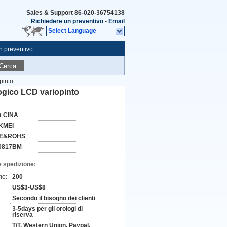
Sales & Support
86-020-36754138
Richiedere un preventivo
-
Email
Select Language
n preventivo
Cerca
pinto
logico LCD variopinto
a CINA
KMEI
E&ROHS
0817BM
e spedizione:
mo:
200
US$3-US$8
Secondo il bisogno dei clienti
3-5days per gli orologi di
riserva
T/T, Western Union, Paypal.