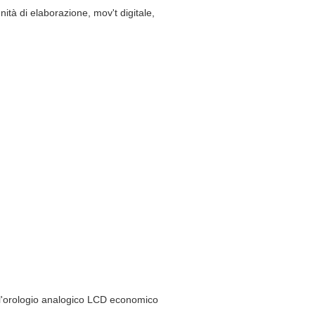
nità di elaborazione, mov't digitale,
a l'orologio analogico LCD economico