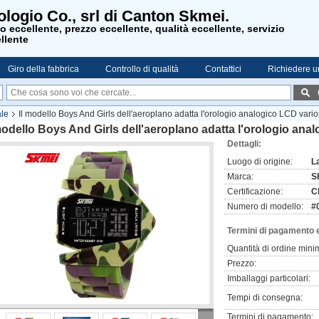
ologio Co., srl di Canton Skmei.
 eccellente, prezzo eccellente, qualità eccellente, servizio
llente
Giro della fabbrica
Controllo di qualità
Contattici
Richiedere u
ale
Il modello Boys And Girls dell'aeroplano adatta l'orologio analogico LCD vario
modello Boys And Girls dell'aeroplano adatta l'orologio ana
Dettagli:
Luogo di origine:
L
Marca:
S
Certificazione:
C
Numero di modello:
#
Termini di pagamento 
Quantità di ordine mini
Prezzo:
Imballaggi particolari:
Tempi di consegna:
Termini di pagamento: