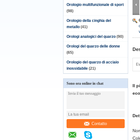
Orologio multifunzionale di sport
(98)
Orologio della cinghia del
metallo
(41)
Orologi analogici del quarzo
(90)
Orologi del quarzo delle donne
Des
(65)
Orologio del quarzo di acciaio
Ev
inossidabile
(21)
Sono ora online in chat
Il 
eco
Det
Contatto
Nom
Col