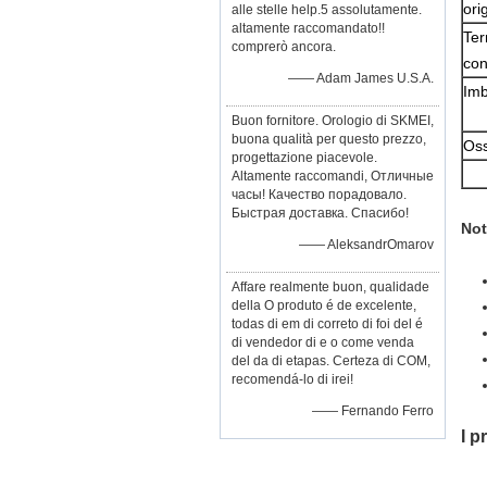
ori
alle stelle help.5 assolutamente.
altamente raccomandato!!
Ter
comprerò ancora.
con
—— Adam James U.S.A.
Imb
Buon fornitore. Orologio di SKMEI,
buona qualità per questo prezzo,
Oss
progettazione piacevole.
Altamente raccomandi, Отличные
часы! Качество порадовало.
Быстрая доставка. Спасибо!
Not
—— AleksandrOmarov
Affare realmente buon, qualidade
della O produto é de excelente,
todas di em di correto di foi del é
di vendedor di e o come venda
del da di etapas. Certeza di COM,
recomendá-lo di irei!
—— Fernando Ferro
I p