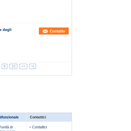
e degli
Contatto
9
10
>>
>|
tifunzionale
Contattici
l'unità di
Contattici