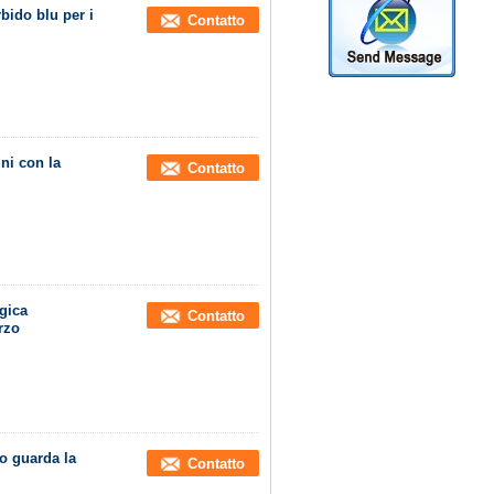
bido blu per i
Contatto
ni con la
Contatto
gica
Contatto
rzo
ro guarda la
Contatto