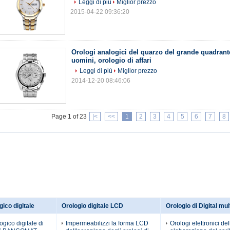
Leggi di più
Miglior prezzo
2015-04-22 09:36:20
Orologi analogici del quarzo del grande quadrant
uomini, orologio di affari
Leggi di più
Miglior prezzo
2014-12-20 08:46:06
Page 1 of 23
|<
<<
1
2
3
4
5
6
7
8
gico digitale
Orologio digitale LCD
Orologio di Digital mul
gico digitale di
Impermeabilizzi la forma LCD
Orologi elettronici del