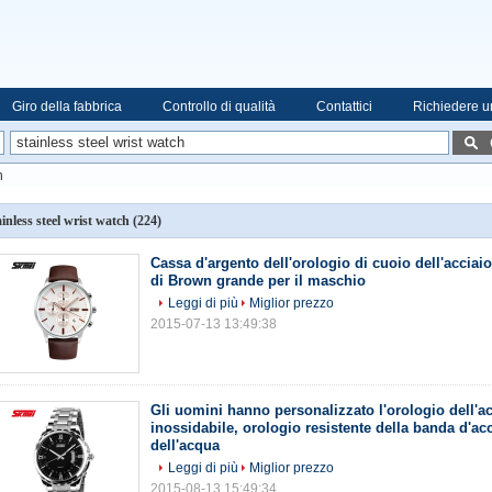
Giro della fabbrica
Controllo di qualità
Contattici
Richiedere u
h
ainless steel wrist watch
(224)
Cassa d'argento dell'orologio di cuoio dell'acciai
di Brown grande per il maschio
Leggi di più
Miglior prezzo
2015-07-13 13:49:38
Gli uomini hanno personalizzato l'orologio dell'ac
inossidabile, orologio resistente della banda d'ac
dell'acqua
Leggi di più
Miglior prezzo
2015-08-13 15:49:34