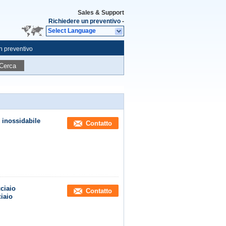
Sales & Support
Richiedere un preventivo
-
Select Language
n preventivo
Cerca
o inossidabile
Contatto
ciaio
Contatto
ciaio