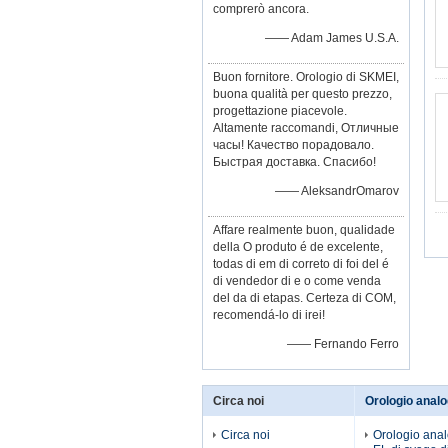
comprerò ancora.
—— Adam James U.S.A.
Buon fornitore. Orologio di SKMEI,
buona qualità per questo prezzo,
progettazione piacevole.
Altamente raccomandi, Отличные
часы! Качество порадовало.
Быстрая доставка. Спасибо!
—— AleksandrOmarov
Affare realmente buon, qualidade
della O produto é de excelente,
todas di em di correto di foi del é
di vendedor di e o come venda
del da di etapas. Certeza di COM,
recomendá-lo di irei!
—— Fernando Ferro
Circa noi
Orologio analo
Circa noi
Orologio analo